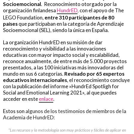
Socioemocional
. Reconocimiento otorgado por la
organización finlandesa
HundrED
con el apoyo de The
,
LEGO Foundation,
entre 310 participantes de 80
países
que participaban en la categoría de Aprendizaje
Socioemocional (SEL), siendo la única en España.
La organización HundrED en su misión de dar
reconocimiento y visibilidad a las innovaciones
educativas con mayor impacto social y escalabilidad,
reconoce anualmente, de entre más de 5.000 proyectos
presentados, a las 100 iniciativas más innovadoras del
mundo en sus 6 categorías.
Revisado por 65 expertos
educativos internacionales
, el reconocimiento concluye
con la publicación del informe »HundrEd Spotligh for
Social and Emotional Learning 2021», al que puedes
acceder en este
enlace
.
Estos son
algunos de los testimonios de miembros de la
Academia de HundrED:
“Los recursos y la metodología son muy prácticos y fáciles de aplicar en