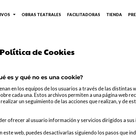
IVOS
OBRAS TEATRALES
FACILITADORAS
TIENDA
PR
Política de Cookies
é es y qué no es una cookie?
an en los equipos de los usuarios a través de las distintas 
sobre cada una.
Estos archivos permiten a una página web rec
a realizar un seguimiento de las acciones que realizan, y de e
r ofrecer al usuario información y servicios dirigidos a sus
en este web, puedes desactivarlas siguiendo los pasos que in